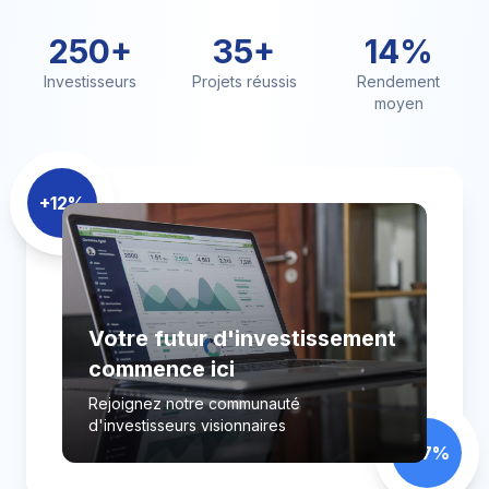
250+
35+
14%
Investisseurs
Projets réussis
Rendement
moyen
+12%
Votre futur d'investissement
commence ici
Rejoignez notre communauté
d'investisseurs visionnaires
+17%